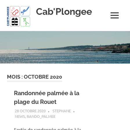
Skip
Cab'Plongee
to
content
MENU
La
plongee
pour
tous
!
MOIS :
OCTOBRE 2020
Randonnée palmée à la
plage du Rouet
28 OCTOBRE 2020
STEPHANE
NEWS
,
RANDO_PALMEE
Sortie de randonnée palmée à la