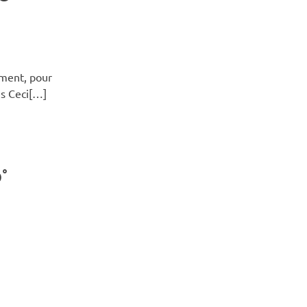
ement, pour
és Ceci[…]
°