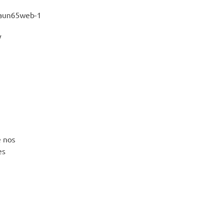
deaun65web-1
/
e nos
es