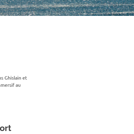
s Ghislain et
mmersif au
ort