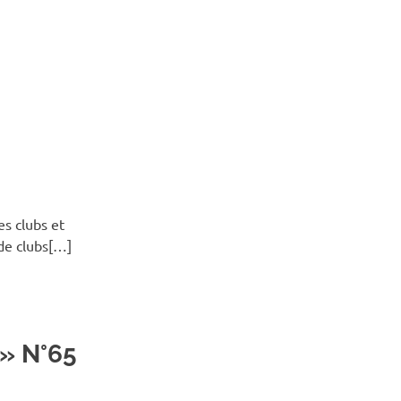
es clubs et
de clubs[…]
 » N°65