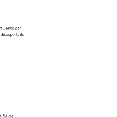
rt Santé par
dicosport, ils
 fièvre