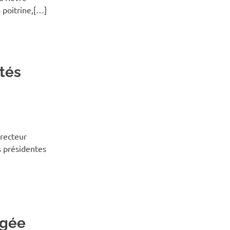
a poitrine,[…]
ités
recteur
 présidentes
ngée