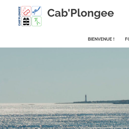
Skip
Cab'Plongee
to
content
La
plongee
BIENVENUE !
F
pour
tous
!