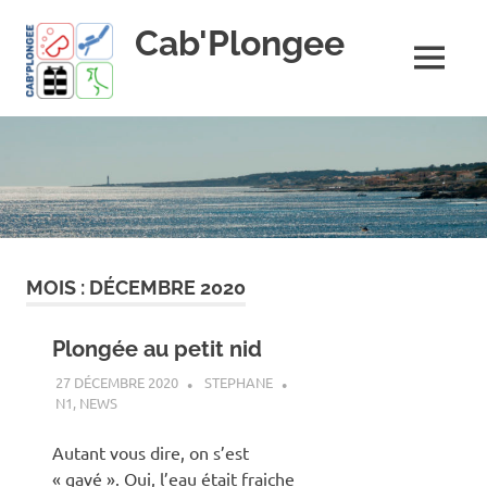
Skip
Cab'Plongee
to
content
MENU
La
plongee
pour
tous
!
MOIS :
DÉCEMBRE 2020
Plongée au petit nid
27 DÉCEMBRE 2020
STEPHANE
N1
,
NEWS
Autant vous dire, on s’est
« gavé ». Oui, l’eau était fraiche