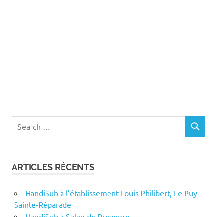
Search
SEARCH
for:
ARTICLES RÉCENTS
HandiSub à l’établissement Louis Philibert, Le Puy-
Sainte-Réparade
HandiSub à Salon de Provence