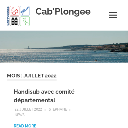
Skip
Cab'Plongee
to
content
MENU
La
plongee
pour
tous
!
MOIS :
JUILLET 2022
Handisub avec comité
départemental
22 JUILLET 2022
STEPHANE
NEWS
READ MORE