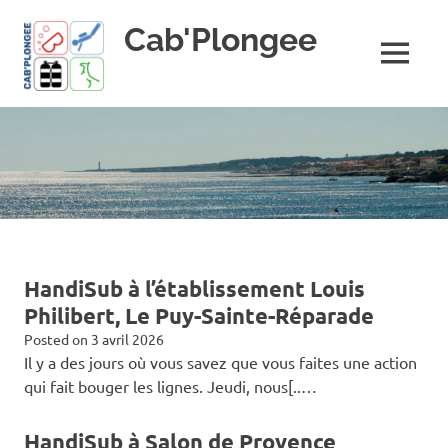
Skip
Cab'Plongee
to
content
MENU
La
plongee
pour
tous
!
HandiSub à l’établissement Louis
Philibert, Le Puy-Sainte-Réparade
Posted on
3 avril 2026
Il y a des jours où vous savez que vous faites une action
qui fait bouger les lignes. Jeudi, nous[..…
HandiSub à Salon de Provence