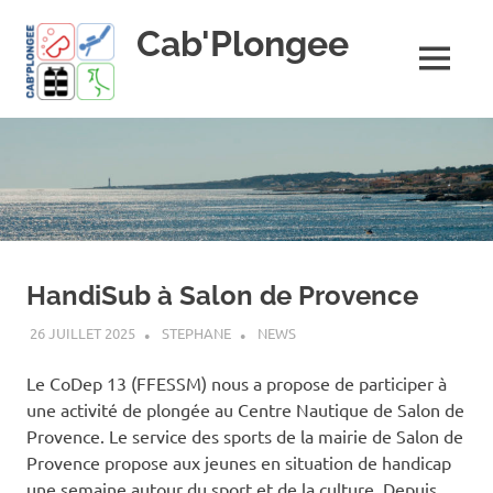
Skip
Cab'Plongee
to
content
MENU
La
plongee
pour
tous
!
HandiSub à Salon de Provence
26 JUILLET 2025
STEPHANE
NEWS
Le CoDep 13 (FFESSM) nous a propose de participer à
une activité de plongée au Centre Nautique de Salon de
Provence. Le service des sports de la mairie de Salon de
Provence propose aux jeunes en situation de handicap
une semaine autour du sport et de la culture. Depuis