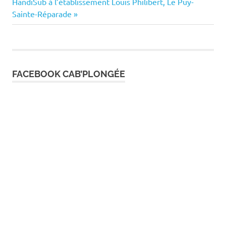
Next
Post:
HandiSub à l’établissement Louis Philibert, Le Puy-
de
Post:
Sainte-Réparade
l’article
FACEBOOK CAB’PLONGÉE