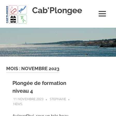
Skip
Cab'Plongee
to
content
MENU
La
plongee
pour
tous
!
MOIS :
NOVEMBRE 2023
Plongée de formation
niveau 4
11 NOVEMBRE 2023
STEPHANE
NEWS
Aujourd’hui, sous un très beau