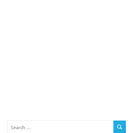
Search
SEARCH
for: