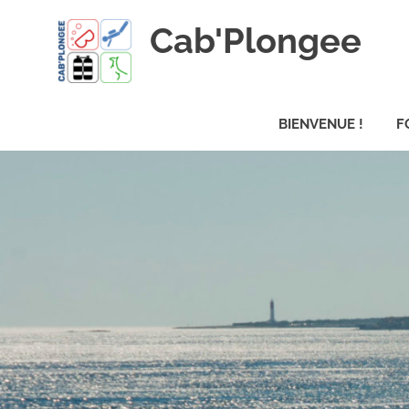
Skip
Cab'Plongee
to
content
La
plongee
BIENVENUE !
F
pour
tous
!