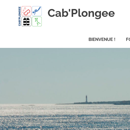
Skip
Cab'Plongee
to
content
La
plongee
BIENVENUE !
F
pour
tous
!