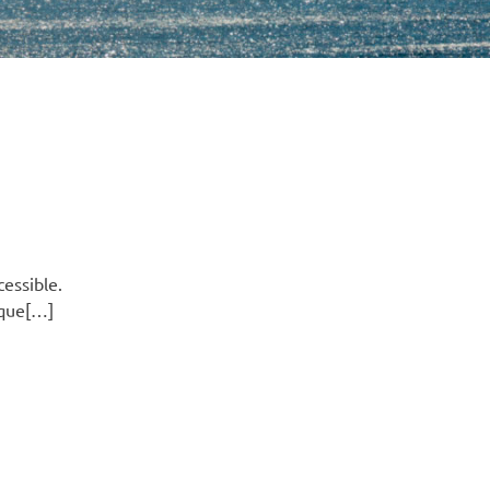
essible.
 que[…]