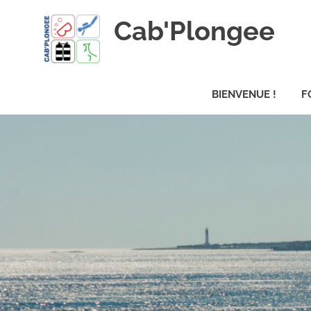
Skip
Cab'Plongee
to
content
La
plongee
BIENVENUE !
F
pour
tous
!