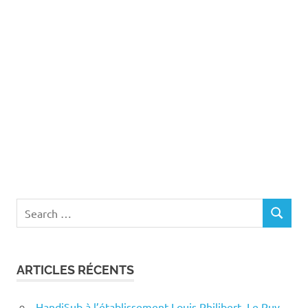
Search
SEARCH
for:
ARTICLES RÉCENTS
HandiSub à l’établissement Louis Philibert, Le Puy-