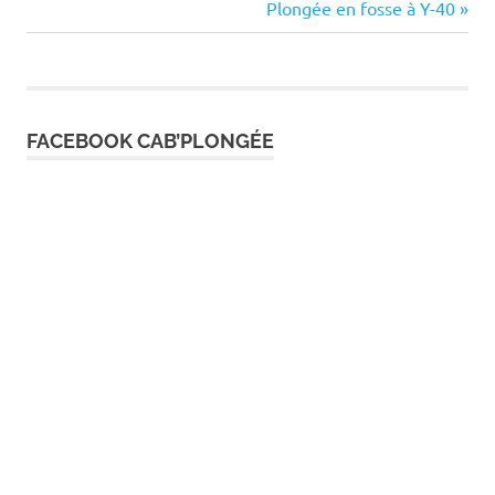
inauguration
Post:
Next
Plongée en fosse à Y-40
de
Post:
les
Lecques
l’article
plongée
FACEBOOK CAB’PLONGÉE