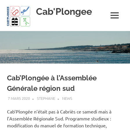
Skip
Cab'Plongee
to
content
MENU
La
plongee
pour
tous
!
Cab’Plongée à l’Assemblée
Générale région sud
7 MARS 2020
STEPHANE
NEWS
Cab’Plongée n’était pas à Cabriès ce samedi mais à
l’Assemblée Régionale Sud. Programme studieux :
modification du manuel de formation technique,