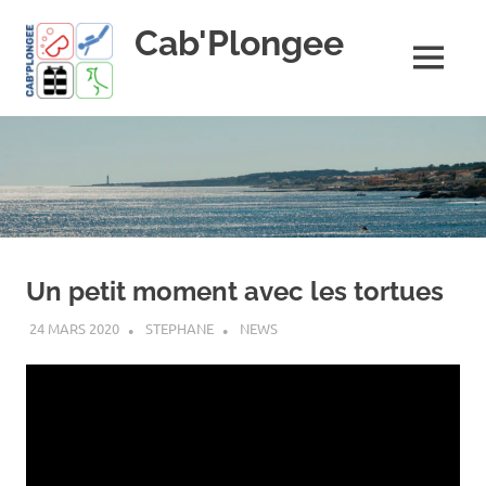
Skip
Cab'Plongee
to
content
MENU
La
plongee
pour
tous
!
Un petit moment avec les tortues
24 MARS 2020
STEPHANE
NEWS