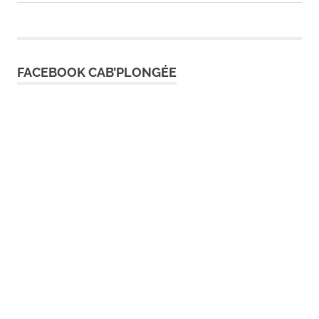
Post:
Post:
de
l’article
FACEBOOK CAB’PLONGÉE