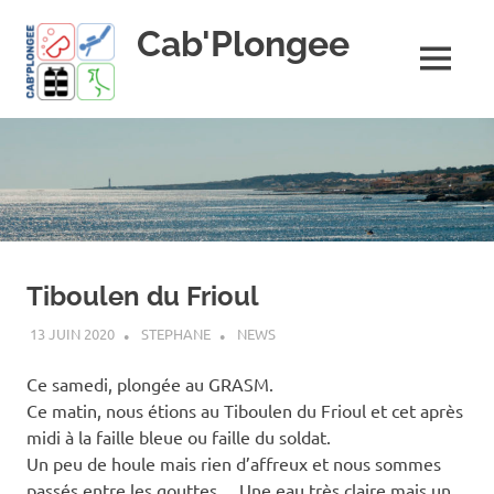
Skip
Cab'Plongee
to
content
MENU
La
plongee
pour
tous
!
Tiboulen du Frioul
13 JUIN 2020
STEPHANE
NEWS
Ce samedi, plongée au GRASM.
Ce matin, nous étions au Tiboulen du Frioul et cet après
midi à la faille bleue ou faille du soldat.
Un peu de houle mais rien d’affreux et nous sommes
passés entre les gouttes… Une eau très claire mais un