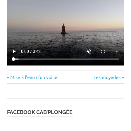
Previous
Next
Navigation
Mise à l’eau d’un voilier
Les moyades
Post:
Post:
de
l’article
FACEBOOK CAB’PLONGÉE