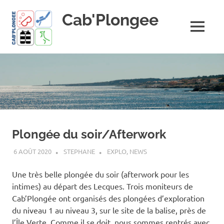
Skip
Cab'Plongee
to
content
MENU
La
plongee
pour
tous
!
Plongée du soir/Afterwork
6 AOÛT 2020
STEPHANE
EXPLO
,
NEWS
Une très belle plongée du soir (afterwork pour les
intimes) au départ des Lecques. Trois moniteurs de
Cab’Plongée ont organisés des plongées d’exploration
du niveau 1 au niveau 3, sur le site de la balise, près de
l’Île Verte. Comme il se doit, nous sommes rentrés avec