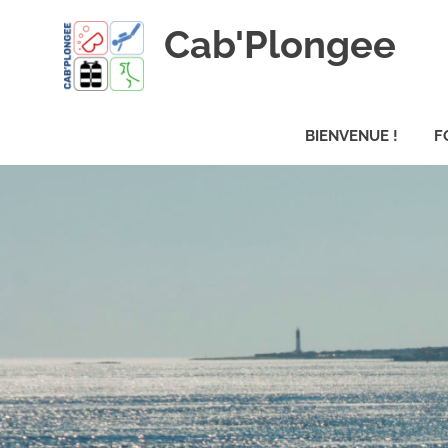
Skip
Cab'Plongee
to
content
La
plongee
BIENVENUE !
F
pour
tous
!