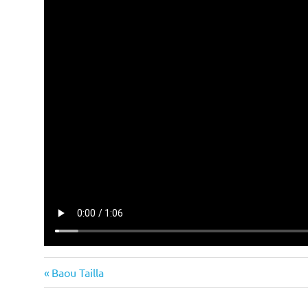
Previous
Navigation
Baou Tailla
Post:
de