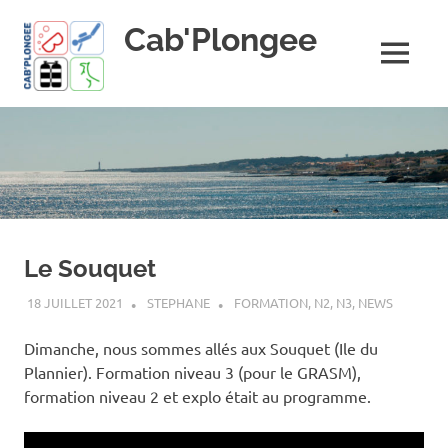
Skip
Cab'Plongee
to
content
MENU
La
plongee
pour
tous
!
Le Souquet
18 JUILLET 2021
STEPHANE
FORMATION
,
N2
,
N3
,
NEWS
Dimanche, nous sommes allés aux Souquet (Ile du
Plannier). Formation niveau 3 (pour le GRASM),
formation niveau 2 et explo était au programme.