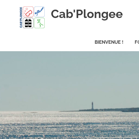
Skip
Cab'Plongee
to
content
La
plongee
BIENVENUE !
F
pour
tous
!