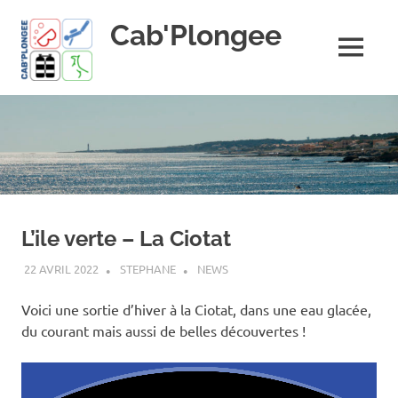
Skip
Cab'Plongee
to
content
MENU
La
plongee
pour
tous
!
L’ile verte – La Ciotat
22 AVRIL 2022
STEPHANE
NEWS
Voici une sortie d’hiver à la Ciotat, dans une eau glacée,
du courant mais aussi de belles découvertes !