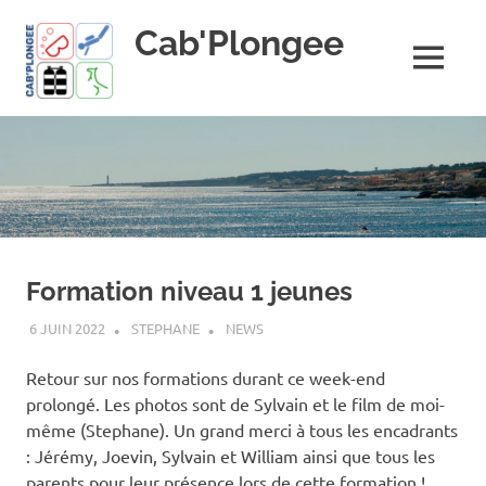
Skip
Cab'Plongee
to
content
MENU
La
plongee
pour
tous
!
Formation niveau 1 jeunes
6 JUIN 2022
STEPHANE
NEWS
Retour sur nos formations durant ce week-end
prolongé. Les photos sont de Sylvain et le film de moi-
même (Stephane). Un grand merci à tous les encadrants
: Jérémy, Joevin, Sylvain et William ainsi que tous les
parents pour leur présence lors de cette formation !