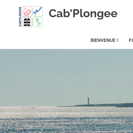
Skip
Cab'Plongee
to
content
La
plongee
BIENVENUE !
F
pour
tous
!