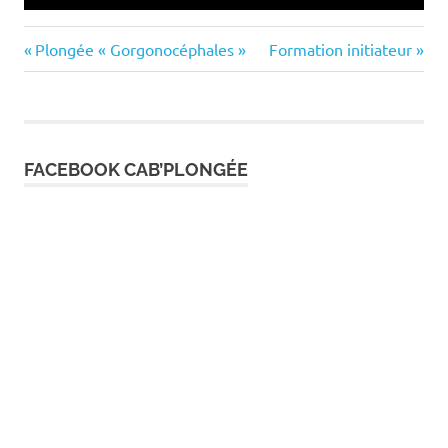
Previous
Next
Navigation
Plongée « Gorgonocéphales »
Formation initiateur
Post:
Post:
de
l’article
FACEBOOK CAB’PLONGÉE