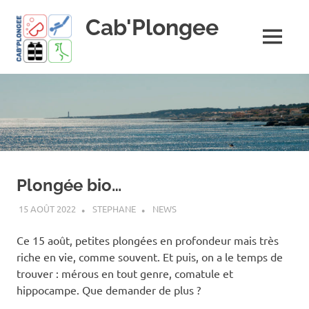
Skip
Cab'Plongee
to
content
MENU
La
plongee
pour
tous
!
Plongée bio…
15 AOÛT 2022
STEPHANE
NEWS
Ce 15 août, petites plongées en profondeur mais très
riche en vie, comme souvent. Et puis, on a le temps de
trouver : mérous en tout genre, comatule et
hippocampe. Que demander de plus ?