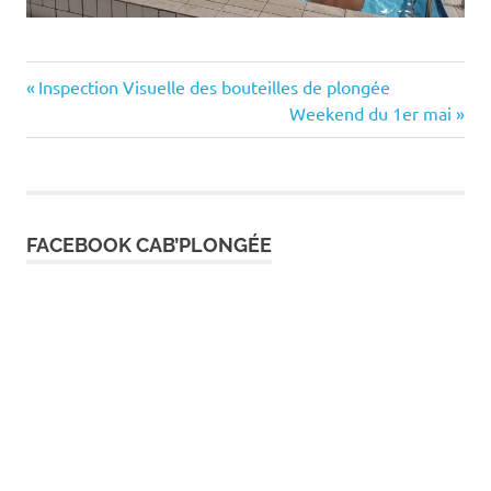
Previous
Navigation
Inspection Visuelle des bouteilles de plongée
Post:
Next
Weekend du 1er mai
de
Post:
l’article
FACEBOOK CAB’PLONGÉE