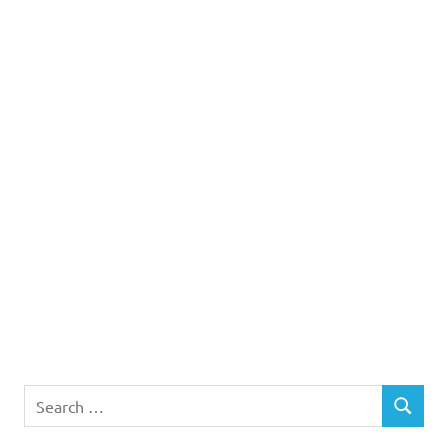
Search
SEARCH
for: