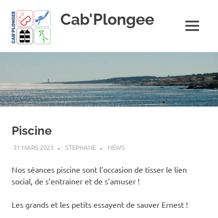
Skip
Cab'Plongee
to
content
MENU
La
plongee
pour
tous
!
Piscine
31 MARS 2023
STEPHANE
NEWS
Nos séances piscine sont l’occasion de tisser le lien
social, de s’entrainer et de s’amuser !
Les grands et les petits essayent de sauver Ernest !