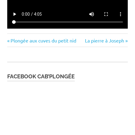
Previous
Next
Navigation
Plongée aux cuves du petit nid
La pierre à Joseph
Post:
Post:
de
l’article
FACEBOOK CAB’PLONGÉE