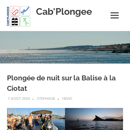
Skip
Cab'Plongee
to
content
MENU
La
plongee
pour
tous
!
Plongée de nuit sur la Balise à la
Ciotat
7 AOÛT 2024
STEPHANE
NEWS