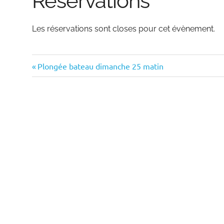
Réservations
Les réservations sont closes pour cet évènement.
Previous
Navigation
Plongée bateau dimanche 25 matin
Post:
de
l’article