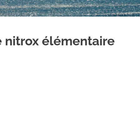
 nitrox élémentaire
ogle
iCalendar
Office 