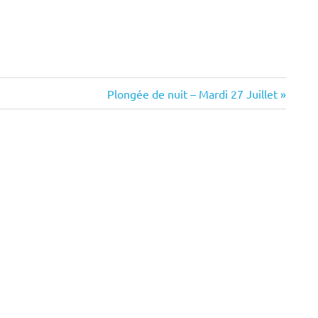
Next
Plongée de nuit – Mardi 27 Juillet
Post: