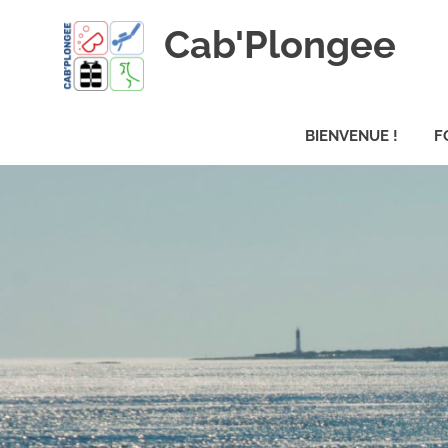
Skip
Cab'Plongee
to
content
La
plongee
BIENVENUE !
F
pour
tous
!