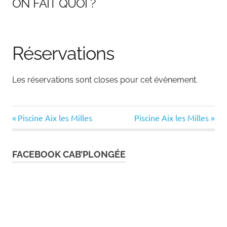
ON FAIT QUOI ?
Réservations
Les réservations sont closes pour cet évènement.
Previous
Next
Navigation
Piscine Aix les Milles
Piscine Aix les Milles
Post:
Post:
de
FACEBOOK CAB’PLONGÉE
l’article