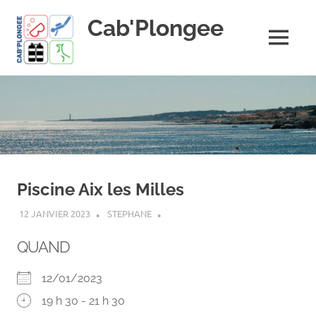
Skip
Cab'Plongee
to
content
MENU
La
plongee
pour
tous
!
Piscine Aix les Milles
12 JANVIER 2023
STEPHANE
QUAND
12/01/2023
19 h 30 - 21 h 30