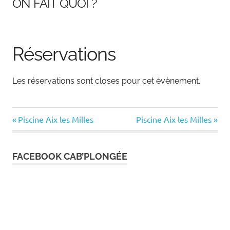
ON FAIT QUOI ?
Réservations
Les réservations sont closes pour cet évènement.
Previous
Next
Navigation
Piscine Aix les Milles
Piscine Aix les Milles
Post:
Post:
de
FACEBOOK CAB’PLONGÉE
l’article