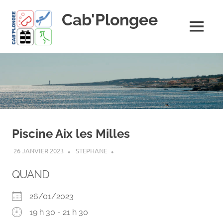
Skip
Cab'Plongee
to
content
MENU
La
plongee
pour
tous
!
Piscine Aix les Milles
26 JANVIER 2023
STEPHANE
QUAND
26/01/2023
19 h 30 - 21 h 30