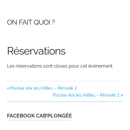
ON FAIT QUOI ?
Réservations
Les réservations sont closes pour cet évènement.
Previous
Navigation
Piscine Aix les Milles – Période 2
Post:
Next
Piscine Aix les Milles – Période 2
de
Post:
l’article
FACEBOOK CAB’PLONGÉE