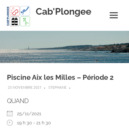
Skip
Cab'Plongee
to
content
MENU
La
plongee
pour
tous
!
Piscine Aix les Milles – Période 2
25 NOVEMBRE 2021
STEPHANE
QUAND
25/11/2021
19 h 30 - 21 h 30