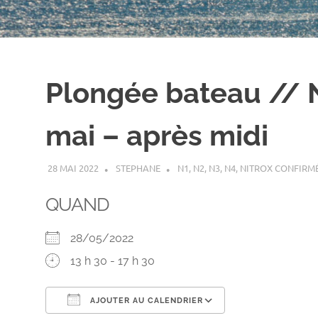
Plongée bateau // N
mai – après midi
28 MAI 2022
STEPHANE
N1
,
N2
,
N3
,
N4
,
NITROX CONFIRM
QUAND
28/05/2022
13 h 30 - 17 h 30
AJOUTER AU CALENDRIER