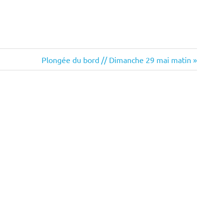
Next
Plongée du bord // Dimanche 29 mai matin
Post: