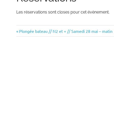
Les réservations sont closes pour cet évènement.
Previous
Navigation
Plongée bateau // N2 et + // Samedi 28 mai – matin
Post:
de
l’article