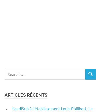
365
Outlook Live
Search
SEARCH
for:
ARTICLES RÉCENTS
HandiSub à l’établissement Louis Philibert, Le