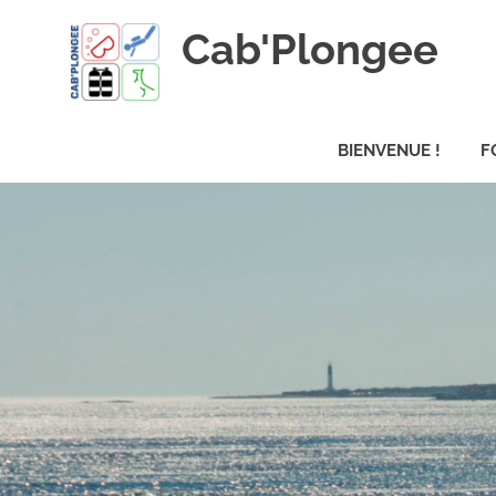
Skip
Cab'Plongee
to
content
La
plongee
BIENVENUE !
F
pour
tous
!