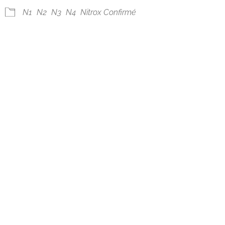
ogle
iCalendar
Office 
N1
N2
N3
N4
Nitrox Confirmé