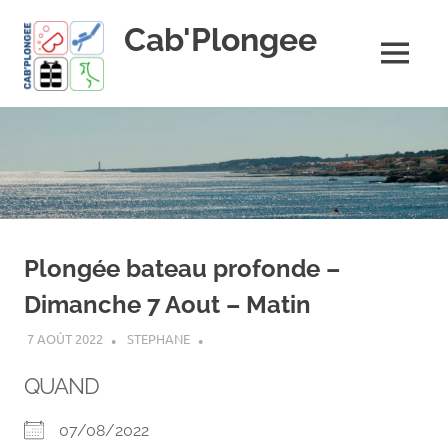
Skip
Cab'Plongee
to
content
MENU
La
plongee
pour
tous
!
Plongée bateau profonde –
Dimanche 7 Aout – Matin
7 AOÛT 2022
STEPHANE
QUAND
07/08/2022