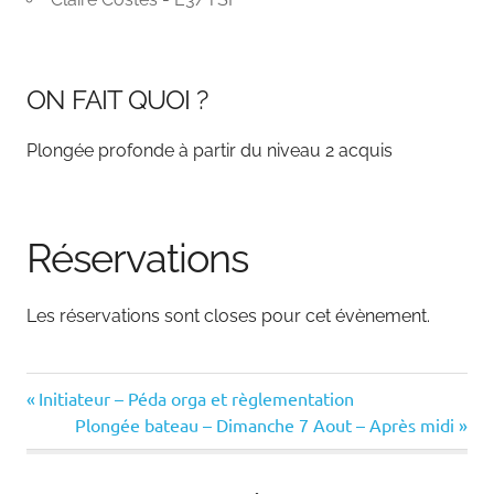
ON FAIT QUOI ?
Plongée profonde à partir du niveau 2 acquis
Réservations
Les réservations sont closes pour cet évènement.
Previous
Navigation
Initiateur – Péda orga et règlementation
Post:
Next
Plongée bateau – Dimanche 7 Aout – Après midi
de
Post: