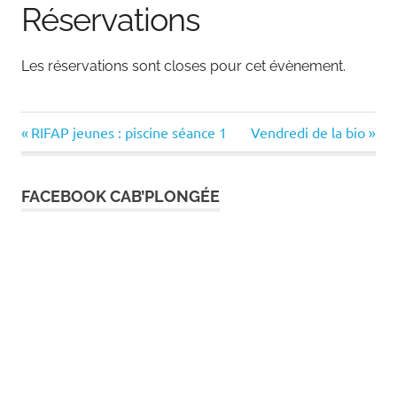
Réservations
Les réservations sont closes pour cet évènement.
Previous
Next
Navigation
RIFAP jeunes : piscine séance 1
Vendredi de la bio
Post:
Post:
de
FACEBOOK CAB’PLONGÉE
l’article