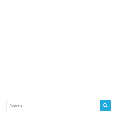
Search
SEARCH
for: