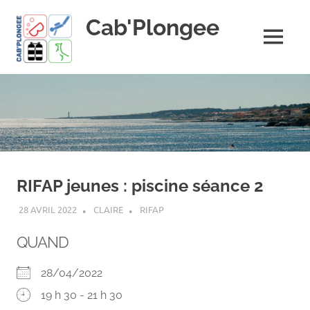
Skip
Cab'Plongee
to
content
MENU
La
plongee
pour
tous
!
RIFAP jeunes : piscine séance 2
28 AVRIL 2022
CLAIRE
RIFAP
QUAND
28/04/2022
19 h 30 - 21 h 30