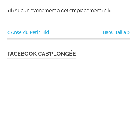
<li>Aucun évènement à cet emplacement</li>
Previous
Next
Navigation
Anse du Petit Nid
Baou Tailla
Post:
Post:
de
FACEBOOK CAB’PLONGÉE
l’article