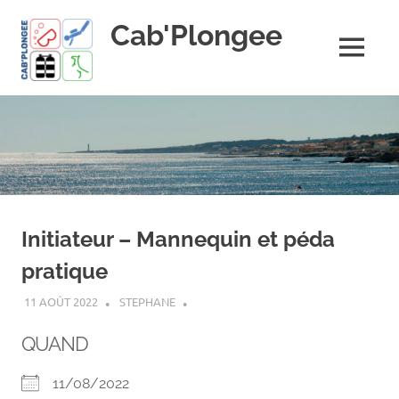
Skip
Cab'Plongee
to
content
MENU
La
plongee
pour
tous
!
Initiateur – Mannequin et péda
pratique
11 AOÛT 2022
STEPHANE
QUAND
11/08/2022