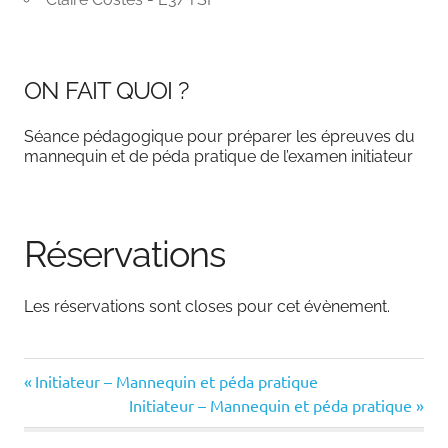
ON FAIT QUOI ?
Séance pédagogique pour préparer les épreuves du
mannequin et de péda pratique de l’examen initiateur
Réservations
Les réservations sont closes pour cet évènement.
Previous
Navigation
Initiateur – Mannequin et péda pratique
Post:
Next
Initiateur – Mannequin et péda pratique
de
Post: