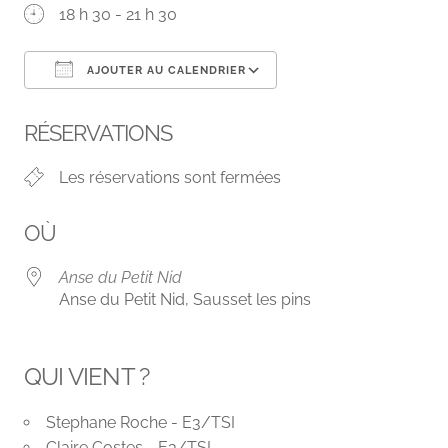
18 h 30 - 21 h 30
AJOUTER AU CALENDRIER
Télécharger ICS
Calendrier Google
RÉSERVATIONS
Les réservations sont fermées
OÙ
Anse du Petit Nid
Anse du Petit Nid, Sausset les pins
QUI VIENT ?
Stephane Roche - E3/TSI
Claire Costes - E3/TSI