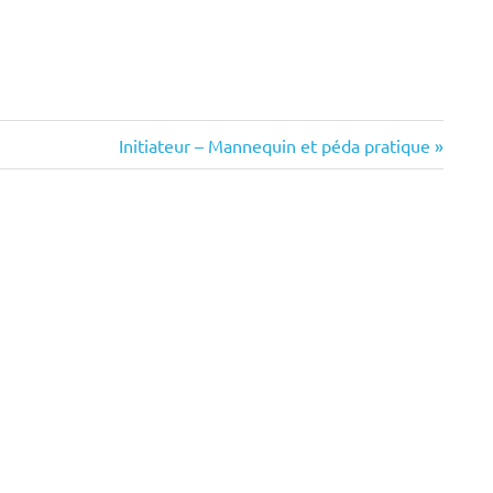
Next
Initiateur – Mannequin et péda pratique
Post: