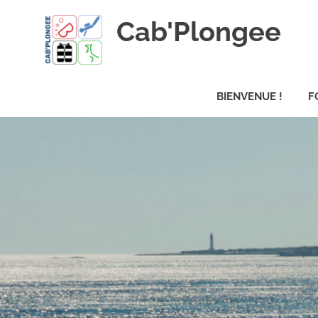
Skip
Cab'Plongee
to
content
La
plongee
BIENVENUE !
F
pour
tous
!