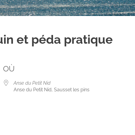
uin et péda pratique
OÙ
Anse du Petit Nid
Anse du Petit Nid, Sausset les pins
ogle
iCalendar
Office 