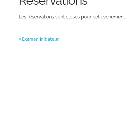
Réservations
Les réservations sont closes pour cet évènement.
Previous
Navigation
Examen Initiateur
Post:
de
l’article